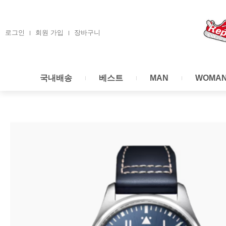
콘
텐
츠
로그인
회원 가입
장바구니
로
건
너
국내배송
베스트
MAN
WOMA
뛰
기