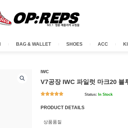
N
BAG & WALLET
SHOES
ACC
K
IWC
V7공장 IWC 파일럿 마크20
Status:
In Stock
PRODUCT DETAILS
상품품질