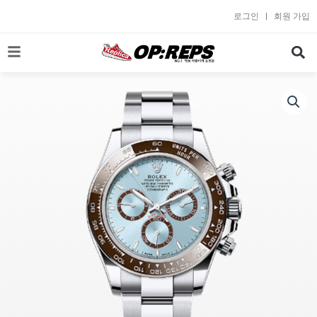
콘
로그인
회원 가입
텐
츠
로
건
너
뛰
기