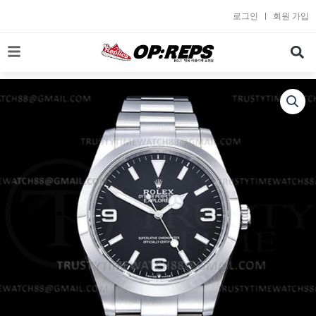
콘
로그인
회원 가입
텐
츠
로
건
너
뛰
기