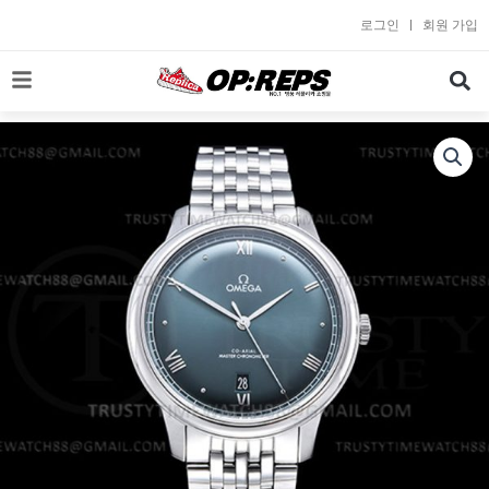
콘
로그인
회원 가입
텐
츠
로
건
너
뛰
기