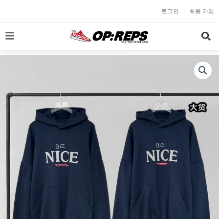
콘
로그인
회원 가입
텐
츠
로
건
너
뛰
기