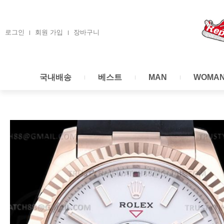
콘
텐
츠
로그인
회원 가입
장바구니
로
건
너
국내배송
베스트
MAN
WOMA
뛰
기