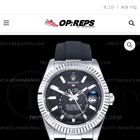
콘
로그인
회원 가입
텐
츠
로
건
너
뛰
기