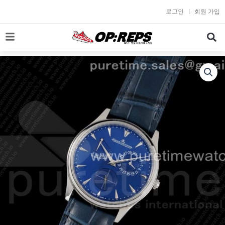
콘
로그인
회원 가입
텐
츠
로
건
너
뛰
기