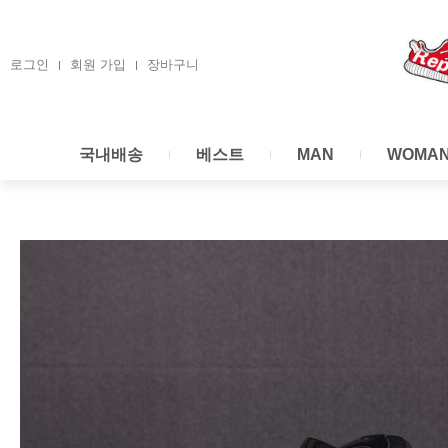
콘
텐
츠
로그인
회원 가입
장바구니
로
건
너
국내배송
베스트
MAN
WOMA
뛰
기